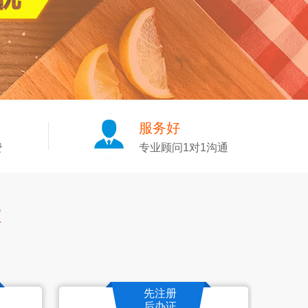
服务好
费
专业顾问1对1沟通
达
先注册
后办证