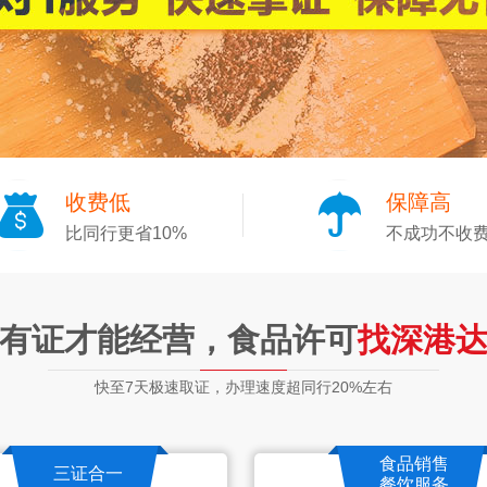
收费低
保障高
比同行更省10%
不成功不收
有证才能经营，食品许可
找深港
快至7天极速取证，办理速度超同行20%左右
食品销售
三证合一
餐饮服务