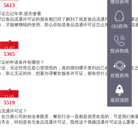
微信咨询
5613
可证忘记年审,损失惨重
理过食品流通许可证的朋友都已经了解到了就是食品流通许可证都是需要
效，才能够继续的使用。那么你知道食品流通许可证怎么年审吗？食品流
QQ咨询
11-07
投诉热线
5365
可证的申请条件有哪些？
行业，无证经营总是心里慌慌的，真的很怕哪天查到自己的头上来...相比
心，那么无证的你，想要办理餐饮服务许可证，都有些什么条件呢？
在线咨询
11-05
返回顶部
5519
品流通许可证？
，在注册公司的创业者眼里，餐饮行业一直都是很受欢迎的，可是我们衡
否齐全，特别是有无食品流通许可证。既然这个视频流通许可证这么重要