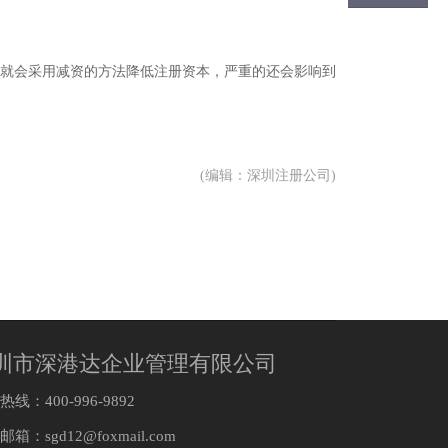
就会采用减资的方法降低注册资本，严重的还会影响到
(编辑：深圳注册公司)
圳市深港达企业管理有限公司
线：400-996-9892
邮箱：
sgd12@foxmail.com